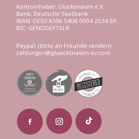
Kontoinhaber: Glücksnasen e.V.
Bank: Deutsche Skatbank
IBAN: DE50 8306 5408 0004 2534 69
BIC: GENODEF1SLR
Paypal: (bitte an Freunde senden)
zahlungen@gluecksnasen-ev.com