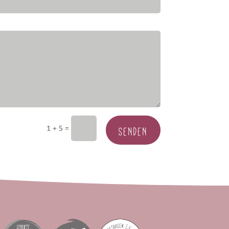
SENDEN
=
1 + 5