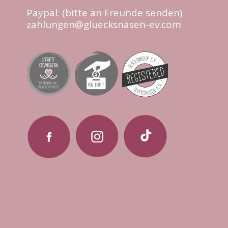
Paypal: (bitte an Freunde senden)
zahlungen@gluecksnasen-ev.com