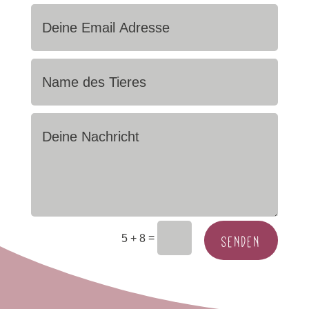
SENDEN
=
5 + 8