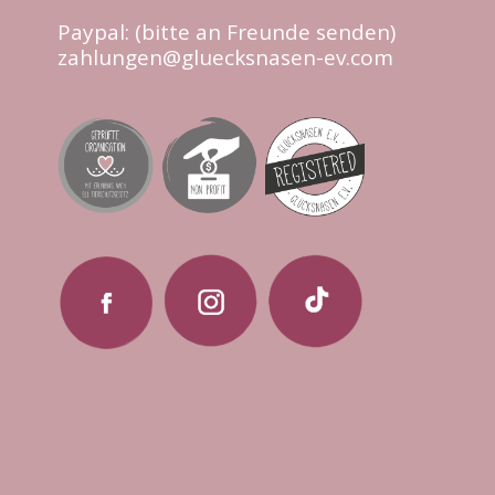
Paypal: (bitte an Freunde senden)
zahlungen@gluecksnasen-ev.com