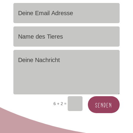
SENDEN
=
6 + 2