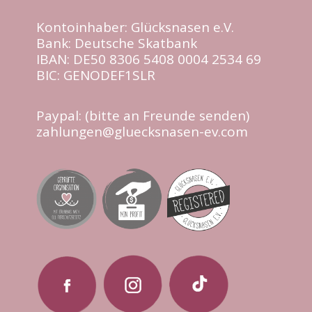
Kontoinhaber: Glücksnasen e.V.
Bank: Deutsche Skatbank
IBAN: DE50 8306 5408 0004 2534 69
BIC: GENODEF1SLR
Paypal: (bitte an Freunde senden)
zahlungen@gluecksnasen-ev.com