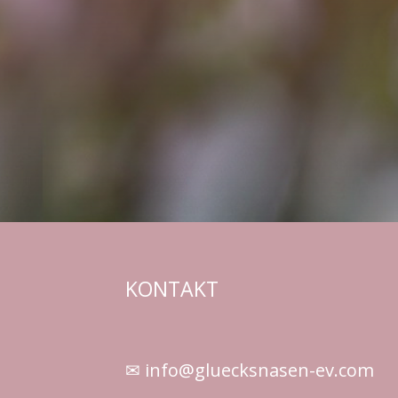
KONTAKT
✉ info@gluecksnasen-ev.com