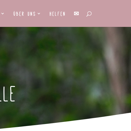
Über uns
Helfen
✉
lle