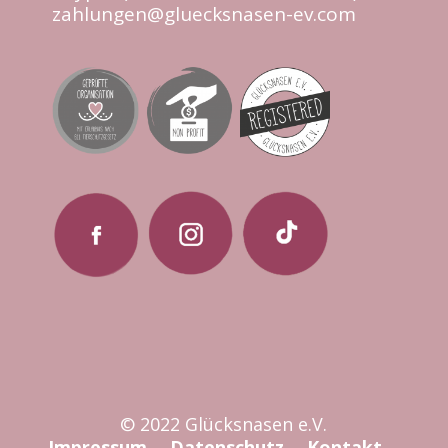
zahlungen@gluecksnasen-ev.com
© 2022 Glücksnasen e.V.
Impressum
Datenschutz
Kontakt