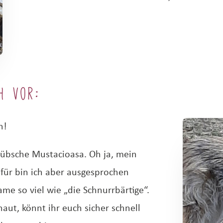
h vor:
n!
 hübsche Mustacioasa. Oh ja, mein
afür bin ich aber ausgesprochen
me so viel wie „die Schnurrbärtige“.
ut, könnt ihr euch sicher schnell