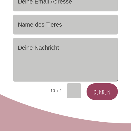
SENDEN
=
10 + 1