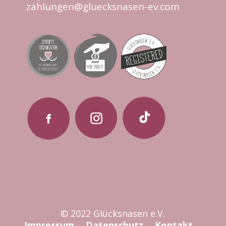
zahlungen@gluecksnasen-ev.com
© 2022 Glücksnasen e.V.
Impressum
Datenschutz
Kontakt