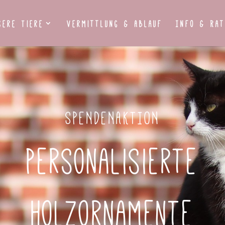
sere Tiere
Vermittlung & Ablauf
Info & Rat
SPENDENAKTION
Personalisierte
Holzornamente