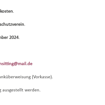
dkosten
.
schutzverein
.
ember 2024
.
nsitting
@mail
.de
anküberweisung (Vorkasse).
 ausgestellt werden.